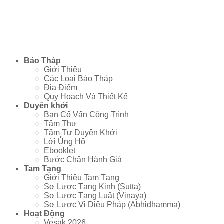
COPYRIGHT © SBSSTUPAS - 2022
Bảo Tháp
Giới Thiệu
Các Loại Bảo Tháp
Địa Điểm
Quy Hoạch Và Thiết Kế
Duyên khởi
Ban Cố Vấn Công Trình
Tâm Thư
Tâm Tư Duyên Khởi
Lời Ủng Hộ
Ebooklet
Bước Chân Hành Giả
Tam Tạng
Giới Thiệu Tam Tạng
Sơ Lược Tạng Kinh (Sutta)
Sơ Lược Tạng Luật (Vinaya)
Sơ Lược Vi Diệu Pháp (Abhidhamma)
Hoạt Động
Vesak 2026