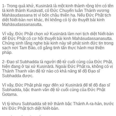
1- Trong quá khứ, Kusinārā là một kinh thành rộng lớn có tên
là kinh thành Kusāvatī, có Đức Chuyển luân Thánh vương
Mahāsudassana trị vì bốn châu thiên hạ. Nếu Đức Phật tịch
diệt Niết-bàn nơi khác, thì không có lý do thuyết bài kinh
Mahāsudassanasutta.
Vì vậy, Đức Phật chọn xứ Kusinārā làm nơi tịch diệt Niết-bàn
để Đức Phật có cơ hội thuyết bài kinh Mahāsudassanasutta.
Chúng sinh lắng nghe bài kinh này sẽ phát sinh đức tin trong
sạch nơi Tam Bảo, cố gắng tinh tấn thực hành mọi thiện
pháp.
2- Đạo sĩ Subhadda là người đệ-tử cuối cùng của Đức Phật,
hiện đang ở tại xứ Kusinārā. Ngoài Đức Phật ra, không có vị
Thánh Thanh văn đệ tử nào có khả năng tế độ Đạo sĩ
Subhadda được.
Vì vậy, Đức Phật phải ngự đến xứ Kusinārā để tế độ đạo sĩ
Subhadda, bậc thanh văn đệ tử cuối cùng của Đức Phật
Gotama.
Vị tỳ-khưu Subhadda sẽ trở thành bậc Thánh A-ra-hán, trước
khi Đức Phật tịch diệt Niết-bàn.