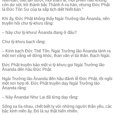
Niết-bàn, diệt tận được mọi tham ái, mọi phiền não không
còn dư sót, trở thành bậc Thánh A-ra-hán, nhưng Đức Phật
là Đức Tôn Sư của ta sắp tịch diệt Niết-bàn.”
Khi ấy, Đức Phật không thấy Ngài Trưởng lão Ānanda, nên
truyền hỏi chư tỳ-khưu rằng:
– Này chư tỳ-khưu! Ānanda đang ở đâu?
Chư tỳ-khưu bạch rằng:
– Kính bạch Đức Thế Tôn, Ngài Trưởng lão Ānanda lánh ra
một nơi vắng vẻ đứng khóc, than vãn vì tủi thân. Bạch Ngài.
Đức Phật truyền bảo một vị tỳ-khưu gọi Ngài Trưởng lão
Ānanda đến hầu Đức Phật.
Ngài Trưởng lão Ānanda đến hầu đảnh lễ Đức Phật, rồi ngồi
một nơi hợp lẽ. Đức Phật truyền dạy Ngài Trưởng lão
Ānanda rằng:
– Này Ānanda! Như Lai đã từng dạy rằng:
Sống xa lìa nhau, chết biệt ly với những người thân yêu, các
bậc kính mến ấy. Đó là sự thật hiển nhiên.