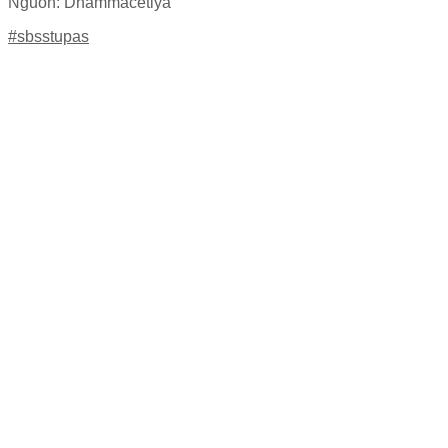
Nguồn: Dhammacetiya
#sbsstupas
Bảo Tháp Tàng Kinh
Thánh Điển
(Dhammacetiya)
(972) 859-0086
info@dhammacetiya.com
4725 East Rosedale Street, Fort Worth, Texas 76105 - USA