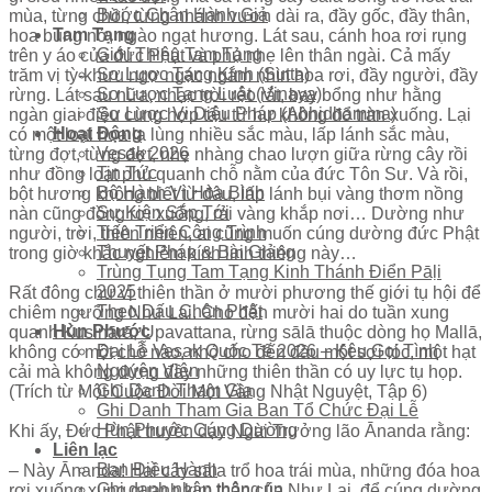
Bước Chân Hành Giả
mùa, từng chồi, từng nhánh vươn dài ra, đầy gốc, đầy thân,
Tam Tạng
hoa bung nở, ngào ngạt hương. Lát sau, cánh hoa rơi rụng
Giới Thiệu Tam Tạng
trên y áo của đức Phật và phủ nhẹ lên thân ngài. Cả mấy
Sơ Lược Tạng Kinh (Sutta)
trăm vị tỳ-khưu ngơ ngác ngắm nhìn hoa rơi, đầy người, đầy
Sơ Lược Tạng Luật (Vinaya)
rừng. Lát sau nữa, nhạc trời réo rắt, bay bổng như hằng
Sơ Lược Vi Diệu Pháp (Abhidhamma)
ngàn giai điệu cùng hợp tấu từ hư không đổ tràn xuống. Lại
Hoạt Động
có một loại hoa lạ lùng nhiều sắc màu, lấp lánh sắc màu,
Vesak 2026
từng đợt, từng đợt, nhẹ nhàng chao lượn giữa rừng cây rồi
Tin Tức
như đồng loạt phủ quanh chỗ nằm của đức Tôn Sư. Và rồi,
Bộ Hành Vì Hòa Bình
bột hương không biết từ đâu, lấp lánh bụi vàng thơm nồng
Sự Kiện Sắp Tới
nàn cũng đồng rơi xuống, rải vàng khắp nơi… Dường như
Tiến Triển Công Trình
người, trời, thiên nhiên, ai cũng muốn cúng dường đức Phật
Thuyết Pháp & Bài Giảng
trong giờ khắc nghiêm kính linh thiêng này…
Trùng Tụng Tam Tạng Kinh Thánh Điển Pāḷi
2025
Rất đông chư vị thiên thần ở mười phương thế giới tụ hội để
Theo Dấu Chân Phật
chiêm ngưỡng Như Lai. Cho đến mười hai do tuần xung
Hùn Phước
quanh Kusinārā, Upavattana, rừng sālā thuộc dòng họ Mallā,
Đại Lễ Vesak Quốc Tế 2026 – Kêu Gọi Tình
không có một chỗ nào, nhỏ cho đến đầu một sợi tóc, một hạt
Nguyện Viên
cải mà không đứng đầy những thiên thần có uy lực tụ họp.
Ghi Danh Tham Gia
(Trích từ Một Cuộc Đời Một Vầng Nhật Nguyệt, Tập 6)
Ghi Danh Tham Gia Ban Tổ Chức Đại Lễ
Hùn Phước Cúng Dường
Khi ấy, Đức Phật truyền dạy Ngài Trưởng lão Ānanda rằng:
Liên lạc
Ban Điều Hành
– Này Ānanda! Hai cây sāla trổ hoa trái mùa, những đóa hoa
Ghi danh nhận thông tin
rơi xuống xung quanh kim thân của Như Lai, để cúng dường