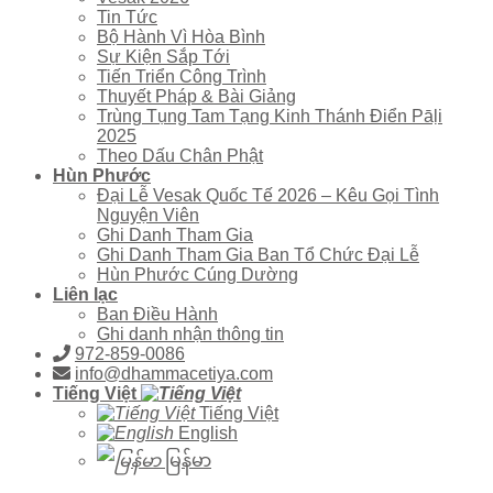
Tin Tức
Bộ Hành Vì Hòa Bình
Sự Kiện Sắp Tới
Tiến Triển Công Trình
Thuyết Pháp & Bài Giảng
Trùng Tụng Tam Tạng Kinh Thánh Điển Pāḷi
2025
Theo Dấu Chân Phật
Hùn Phước
Đại Lễ Vesak Quốc Tế 2026 – Kêu Gọi Tình
Nguyện Viên
Ghi Danh Tham Gia
Ghi Danh Tham Gia Ban Tổ Chức Đại Lễ
Hùn Phước Cúng Dường
Liên lạc
Ban Điều Hành
Ghi danh nhận thông tin
972-859-0086
info@dhammacetiya.com
Tiếng Việt
Tiếng Việt
English
မြန်မာ