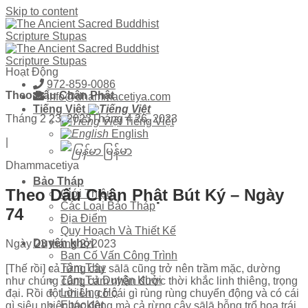
Skip to content
Hoạt Động
972-859-0086
Theo Dấu Chân Phật
info@dhammacetiya.com
Tiếng Việt
Tháng 2 23, 2023
Tháng 4 26, 2023
Tiếng Việt
English
|
မြန်မာ
Dhammacetiya
Bảo Tháp
Theo Dấu Chân Phật Bút Ký – Ngày
Giới Thiệu
Các Loại Bảo Tháp
74
Địa Điểm
Quy Hoạch Và Thiết Kế
Duyên khởi
Ngày 23 tháng 2, 2023
Ban Cố Vấn Công Trình
Tâm Thư
[Thế rồi] cả rừng cây sālā cũng trở nên trầm mặc, dường
Tâm Tư Duyên Khởi
như chúng cũng cảm nhận được thời khắc linh thiêng, trọng
Lời Ủng Hộ
đại. Rồi đột nhiên, có cái gì rùng rùng chuyển động và có cái
Ebooklet
gì siêu nhiên tác động mà cả rừng cây sālā bỗng trổ hoa trái