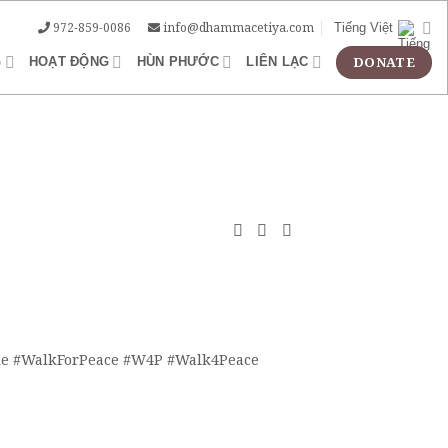
972-859-0086
info@dhammacetiya.com
Tiếng Việt
G
HOẠT ĐỘNG
HÙN PHƯỚC
LIÊN LẠC
 #WalkForPeace #W4P #Walk4Peace