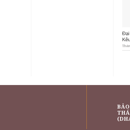
Đại
Kêu
Tháng
BẢO
THÁ
(DH