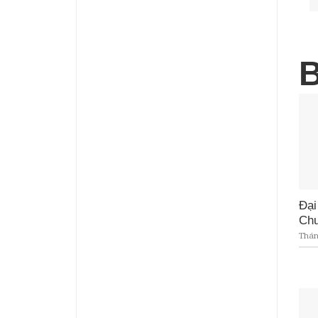
Đại
Chư
Tháng