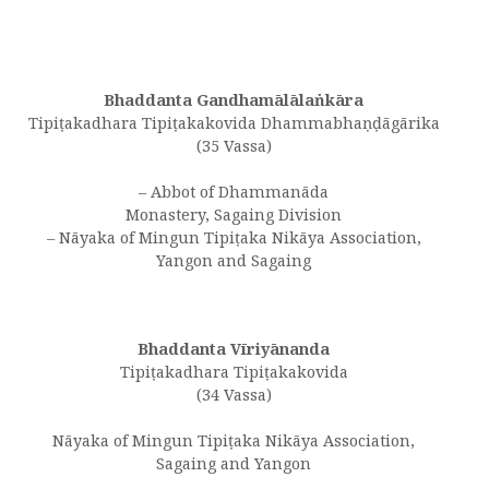
Bhaddanta Gandhamālālaṅkāra
Tipiṭakadhara Tipiṭakakovida Dhammabhaṇḍāgārika
(35 Vassa)
– Abbot of Dhammanāda
Monastery, Sagaing Division
– Nāyaka of Mingun Tipiṭaka Nikāya Association,
Yangon and Sagaing
Bhaddanta Vīriyānanda
Tipiṭakadhara Tipiṭakakovida
(34 Vassa)
Nāyaka of Mingun Tipiṭaka Nikāya Association,
Sagaing and Yangon