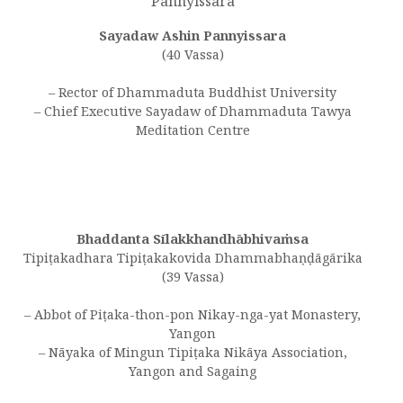
Sayadaw Ashin Pannyissara
(40 Vassa)
– Rector of Dhammaduta Buddhist University
– Chief Executive Sayadaw of Dhammaduta Tawya
Meditation Centre
Bhaddanta Sīlakkhandhābhivaṁsa
Tipiṭakadhara Tipiṭakakovida Dhammabhaṇḍāgārika
(39 Vassa)
– Abbot of Piṭaka-thon-pon Nikay-nga-yat Monastery,
Yangon
– Nāyaka of Mingun Tipiṭaka Nikāya Association,
Yangon and Sagaing