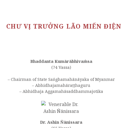
CHƯ VỊ TRƯỞNG LÃO MIẾN ĐIỆN
Bhaddanta Kumārābhivaṁsa
(74 Vassa)
– Chairman of State Saṅghamahānāyaka of Myanmar
– Abhidhajamahāraṭṭhaguru
– Abhidhaja Aggamahāsaddhammajotika
Dr. Ashin Ñānissara