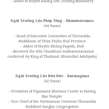
– Abbot of Huyền Không Sơn Thượng Monastery
Ngài Trưởng Lão Pháp Tông – Dhammavaṃso
(44 Vassa)
– Head of Executive Committee of Theravāda
Buddhism of Thừa Thiên Huế Province
– Abbot of Huyền Không Pagoda, Huế
– Received the title Chaokhun Sudhammavamsa
conferred by King of Thailand, Bhumibol Adulyadej
Ngài Trưởng Lão Bửu Đức
–
Ratanaguṇa
(42 Vassa)
– President of Vipassanā Bhāvanā Center at Hương
Đạo Temple.
– Vice Chief of the Vietnamese Overseas Theravāda
Buddhist Sangha Congregation