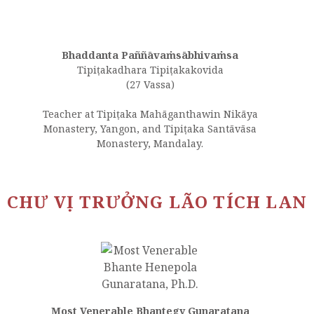
Bhaddanta Paññāvaṁsābhivaṁsa
Tipiṭakadhara Tipiṭakakovida
(27 Vassa)
Teacher at Tipiṭaka Mahāganthawin Nikāya
Monastery, Yangon, and Tipiṭaka Santāvāsa
Monastery, Mandalay.
CHƯ VỊ TRƯỞNG LÃO TÍCH LAN
Most Venerable Bhantegy Gunaratana