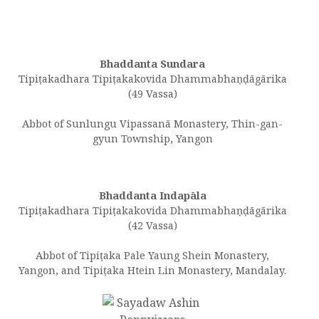
Bhaddanta Sundara
Tipiṭakadhara Tipiṭakakovida Dhammabhaṇḍāgārika
(49 Vassa)
Abbot of Sunlungu Vipassanā Monastery, Thin-gan-
gyun Township, Yangon
Bhaddanta Indapāla
Tipiṭakadhara Tipiṭakakovida Dhammabhaṇḍāgārika
(42 Vassa)
Abbot of Tipiṭaka Pale Yaung Shein Monastery,
Yangon, and Tipiṭaka Htein Lin Monastery, Mandalay.