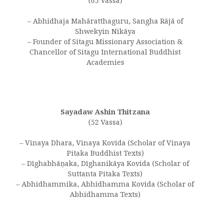
(65 Vassa)
– Abhidhaja Mahāratthaguru, Sangha Rājā of
Shwekyin Nikāya
– Founder of Sitagu Missionary Association &
Chancellor of Sitagu International Buddhist
Academies
Sayadaw Ashin Thitzana
(52 Vassa)
– Vinaya Dhara, Vinaya Kovida (Scholar of Vinaya
Pitaka Buddhist Texts)
– Dīghabhāṇaka, Dīghanikāya Kovida (Scholar of
Suttanta Pitaka Texts)
– Abhidhammika, Abhidhamma Kovida (Scholar of
Abhidhamma Texts)