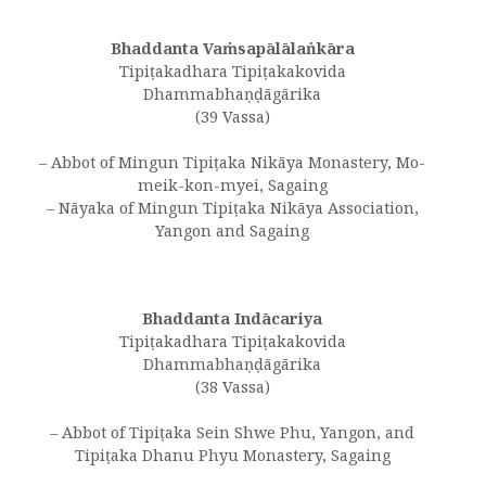
Bhaddanta Vaṁsapālālaṅkāra
Tipiṭakadhara Tipiṭakakovida
Dhammabhaṇḍāgārika
(39 Vassa)
– Abbot of Mingun Tipiṭaka Nikāya Monastery, Mo-
meik-kon-myei, Sagaing
– Nāyaka of Mingun Tipiṭaka Nikāya Association,
Yangon and Sagaing
Bhaddanta Indācariya
Tipiṭakadhara Tipiṭakakovida
Dhammabhaṇḍāgārika
(38 Vassa)
– Abbot of Tipiṭaka Sein Shwe Phu, Yangon, and
Tipiṭaka Dhanu Phyu Monastery, Sagaing