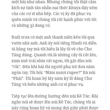
một bài như nhau. Nhưng chúng tôi thật cảm
kích sự tinh tấn nhẫn nại thức khuya dậy sớm
của các cư sĩ nhà bếp. Các vị ấy đã phục vụ
quên mình và chúng tôi rất hạnh phúc với tất
cả những gì đang có.
Buổi trưa có một anh thanh niên kêu tôi qua
vườn nhà anh. Anh ấy nói tiếng Hindi và diễn
tả bằng tay mà tôi hiểu là lấy ổi về cho Chư
Tăng dùng. Quanh tôi là những cây ổi rất lớn,
xum xuê trái nhìn rất ngon, tôi gật đầu nói:
“Ok”. Đến khi hái thì người phụ nữ đưa năm
ngón tay. Tôi hỏi: “Năm mươi rupee?” Bà nói:
“Phải”. Tôi hoan hỷ lấy năm ký lô dâng Chư
Tăng và biếu những anh cư sĩ phục vụ.
Tiếp tục lên đường hướng đến núi Kê Túc. Khi
nghe nói sẽ được lên núi Kê Túc, chúng tôi ai
nấy cũng hoan hỷ và mong đợi giây phút được