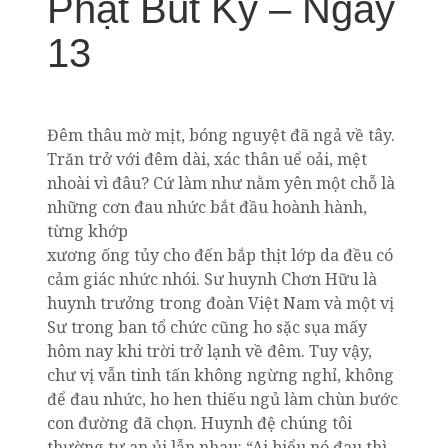
Phật Bút Ký – Ngày
13
Đêm thâu mờ mịt, bóng nguyệt đã ngả về tây.
Trăn trở với đêm dài, xác thân uể oải, mệt
nhoài vì đâu? Cứ làm như nằm yên một chỗ là
những cơn đau nhức bắt đầu hoành hành,
từng khớp
xương ống tủy cho đến bắp thịt lớp da đều có
cảm giác nhức nhói. Sư huynh Chơn Hữu là
huynh trưởng trong đoàn Việt Nam và một vị
Sư trong ban tổ chức cũng ho sặc sụa mấy
hôm nay khi trời trở lạnh về đêm. Tuy vậy,
chư vị vẫn tinh tấn không ngừng nghỉ, không
để đau nhức, ho hen thiếu ngủ làm chùn bước
con đường đã chọn. Huynh đệ chúng tôi
thường tự an ủi lẫn nhau: “Ai biểu nó đau thì