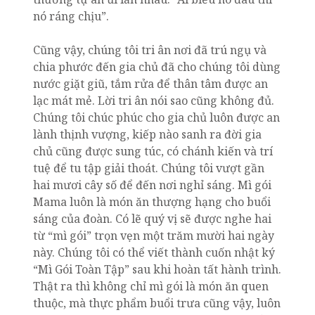
nó ráng chịu”.
Cũng vậy, chúng tôi tri ân nơi đã trú ngụ và
chia phước đến gia chủ đã cho chúng tôi dùng
nước giặt giũ, tắm rửa để thân tâm được an
lạc mát mẻ. Lời tri ân nói sao cũng không đủ.
Chúng tôi chúc phúc cho gia chủ luôn được an
lành thịnh vượng, kiếp nào sanh ra đời gia
chủ cũng được sung túc, có chánh kiến và trí
tuệ để tu tập giải thoát. Chúng tôi vượt gần
hai mươi cây số để đến nơi nghỉ sáng. Mì gói
Mama luôn là món ăn thượng hạng cho buổi
sáng của đoàn. Có lẽ quý vị sẽ được nghe hai
từ “mì gói” trọn vẹn một trăm mười hai ngày
này. Chúng tôi có thể viết thành cuốn nhật ký
“Mì Gói Toàn Tập” sau khi hoàn tất hành trình.
Thật ra thì không chỉ mì gói là món ăn quen
thuộc, mà thực phẩm buổi trưa cũng vậy, luôn