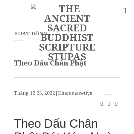
Skip
to
content
HOẠT ĐỘNG
Theo Dấu Chân Phật
Tháng 12 23, 2022
|
Dhammacetiya
Theo Dấu Chân