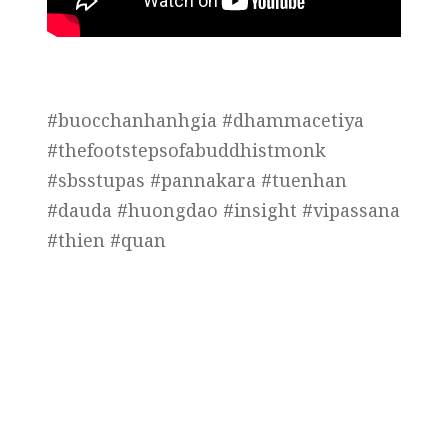
#buocchanhanhgia #dhammacetiya
#thefootstepsofabuddhistmonk
#sbsstupas #pannakara #tuenhan
#dauda #huongdao #insight #vipassana
#thien #quan