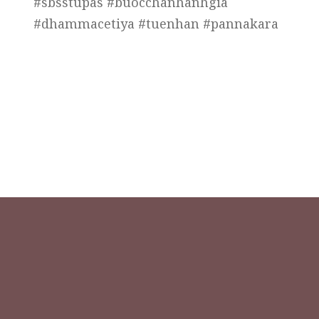
#sbsstupas #buocchanhanhgia
#dhammacetiya #tuenhan #pannakara