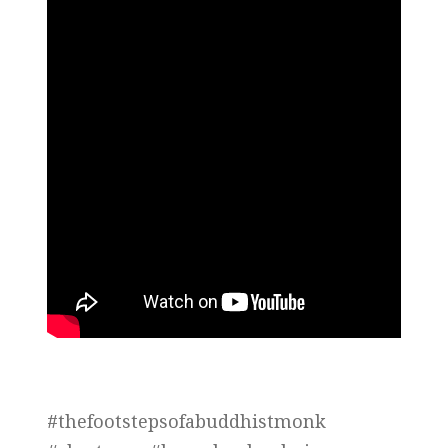
#thefootstepsofabuddhistmonk