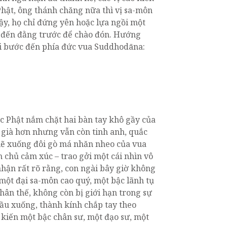
Phật, ông thánh chăng nữa thì vị sa-môn
vậy, họ chỉ đứng yên hoặc lựa ngồi một
i đến đằng trước để chào đón. Hướng
lại bước đến phía đức vua Suddhodāna:
ức Phật nắm chặt hai bàn tay khô gầy của
 già hơn nhưng vẫn còn tinh anh, quắc
 lẽ xuống đôi gò má nhăn nheo của vua
 chủ cảm xúc – trao gởi một cái nhìn vô
hận rất rõ rằng, con ngài bây giờ không
 một đại sa-môn cao quý, một bậc lãnh tụ
nhân thế, không còn bị giới hạn trong sự
đầu xuống, thành kính chắp tay theo
kiến một bậc chân sư, một đạo sư, một