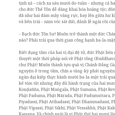
tịnh xá – cách xa sáu mươi do-tuần – nhưng cả h
cho đức Thế Tôn dễ dàng khai hóa hoàng tộc; đồn
đã như hai đám mây vàng rực, bay lên giữa hư k
và bên trái – năm vóc sát đất, đảnh lễ ngài rồi c
– Bạch đức Tôn Sư! Muốn trở thành một đức Chán
nào? Phải trải qua thời gian công hạnh ba-la-mậ
Biết dụng tâm của hai vị đại đệ tử, đức Phật bèn
thuyết một thời pháp nói về Phật tông (Buddhava
chư Phật! Muốn thành tựu quả vị Chánh Đẳng Giá
nguyện ở trong tâm, chín a-tăng-kỳ phát nguyện 
ngàn đại kiếp thực hành mười ba-la-mật trải qua
kể tóm tắt nhưng đầy đủ hành trạng của hai mươi
Koṇḍañña, Phật Maṅgala, Phật Sumana, Phật Reva
Phật Paduma, Phật Nārada, Phật Padumuttara, P
Piyadassī, Phật Atthadassī, Phật Dhammadassī, Ph
Phật Vipassī, Phật Sikhī, Phật Vessabhū, Phật K
Kassapa. Và chính ngài là vị Phật thứ hai mươi l