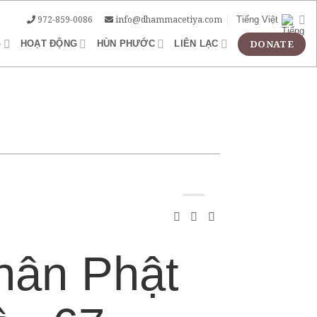
972-859-0086
info@dhammacetiya.com
Tiếng Việt
G
HOẠT ĐỘNG
HÙN PHƯỚC
LIÊN LẠC
hân Phật