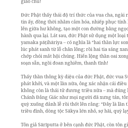
giáo chủ!
Đức Phật thấy thái độ trí thức của vua cha, ngài
tin ấy, đồng thời nhằm cảm hóa, nhiếp phục tính 
lên giữa hư không, tạo một con đường bằng ngọc
hành qua lại. Lát sau, đức Phật sử dụng một loại
yamaka pāṭihāriya – có nghĩa là “hai thần lực so
lúc phát sanh từ lỗ chân lông; rồi hai tia sáng xa
chớp chói mắt hội chúng. Hiển lộng thần oai xon
soạn sẵn, ngồi đoan nghiêm, thanh tĩnh!
Thấy thần thông kỳ diệu của đức Phật, đức vua S
phát khởi, và một lần nữa, ông xác nhận cái điều 
không còn là thái tử đương triều nữa – mà đúng l
Chánh Đẳng Giác như mọi người đã xưng tán, tôn 
quỳ xuống đảnh lễ rồi thốt lên rằng: “Đây là lần
triều đình, dòng tộc Sākya lớn nhỏ, sợ hãi, quỳ lạ
Tôn giả Sārīputta ở bên cạnh đức Phật, còn tôn g