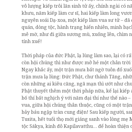
vô lượng kiếp trôi lăn sinh tử ấy, chính ngài có n
khưu, năm kiếp làm cư sĩ, hai kiếp làm long vươ
nguyên soái Dạ-xoa, một kiếp làm vua sư tử – đã 
quán, dòng tộc, hành trạng hiển nhiên, minh bạc
mê mờ, như đi giữa sương mù, xuống lên, chìm nổ
tính xuể!
Thời pháp của đức Phật, lạ lùng làm sao, lại có 
còn hội chúng thì như được mở hé một chân trời 
Ngay khắc ấy, một trận mưa bất ngờ tuôn đổ xu
trận mưa lạ lùng: Đức Phật, chư thánh Tăng, nhữn
còn những ai kiêu căng, ngã mạn thì ướt như chuộ
Phật thuyết thêm một thời pháp nữa, kể lại kiếp 
bố thí bất nghịch ý với năm đại thí như thế nào –
vua, giữa hội chúng thân thuộc, cũng có một tr
bảy báu ngập tràn cung điện! Sau kiếp người, sa
Tusita, hết tuổi thọ mới giáng sanh vào lòng m
tộc Sākya, kinh đô Kapilavatthu… để hoàn thiện