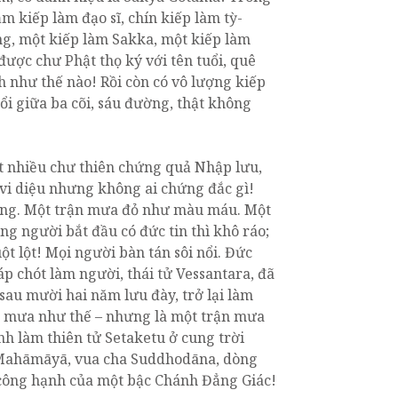
ăm kiếp làm đạo sĩ, chín kiếp làm tỳ-
ng, một kiếp làm Sakka, một kiếp làm
được chư Phật thọ ký với tên tuổi, quê
h như thế nào! Rồi còn có vô lượng kiếp
i giữa ba cõi, sáu đường, thật không
rất nhiều chư thiên chứng quả Nhập lưu,
vi diệu nhưng không ai chứng đắc gì!
ống. Một trận mưa đỏ như màu máu. Một
g người bắt đầu có đức tin thì khô ráo;
t lột! Mọi người bàn tán sôi nổi. Đức
áp chót làm người, thái tử Vessantara, đã
 sau mười hai năm lưu đày, trở lại làm
ận mưa như thế – nhưng là một trận mưa
nh làm thiên tử Setaketu ở cung trời
ẹ Mahāmāyā, vua cha Suddhodāna, dòng
 công hạnh của một bậc Chánh Đẳng Giác!