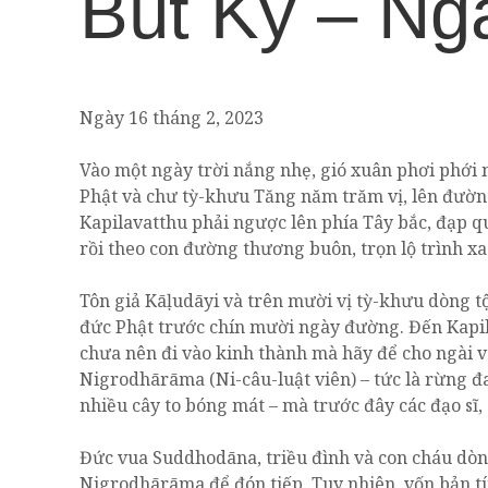
Bút Ký – Ng
Ngày 16 tháng 2, 2023
Vào một ngày trời nắng nhẹ, gió xuân phơi phới 
Phật và chư tỳ-khưu Tăng năm trăm vị, lên đườn
Kapilavatthu phải ngược lên phía Tây bắc, đạp qu
rồi theo con đường thương buôn, trọn lộ trình x
Tôn giả Kāḷudāyi và trên mười vị tỳ-khưu dòng tộ
đức Phật trước chín mười ngày đường. Đến Kapila
chưa nên đi vào kinh thành mà hãy để cho ngài v
Nigrodhārāma (Ni-câu-luật viên) – tức là rừng đ
nhiều cây to bóng mát – mà trước đây các đạo sĩ, 
Đức vua Suddhodāna, triều đình và con cháu dòn
Nigrodhārāma để đón tiếp. Tuy nhiên, vốn bản tí