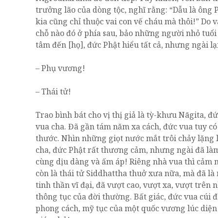
trưởng lão của dòng tộc, nghĩ rằng: “Dẫu là ông 
kia cũng chỉ thuộc vai con vế cháu mà thôi!” Do 
chỗ nào đó ở phía sau, bảo những người nhỏ tuổ
tâm đến [họ], đức Phật hiểu tất cả, nhưng ngài 
– Phụ vương!
– Thái tử!
Trao bình bát cho vị thị giả là tỳ-khưu Nāgita, đ
vua cha. Đã gần tám năm xa cách, đức vua tuy có
thước. Nhìn những giọt nước mắt trôi chảy lặng
cha, đức Phật rất thương cảm, nhưng ngài đã làm
cùng dịu dàng và ấm áp! Riêng nhà vua thì cảm n
còn là thái tử Siddhattha thuở xưa nữa, mà đã là
tinh thần vĩ đại, đã vượt cao, vượt xa, vượt trên 
thông tục của đời thường. Bất giác, đức vua cúi 
phong cách, mỹ tục của một quốc vương lúc diện 