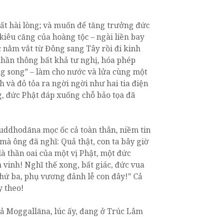
 rất hài lòng; và muốn để tăng trưởng đức
kiêu căng của hoàng tộc – ngài liền bay
 nằm vắt từ Đông sang Tây rồi đi kinh
 thần thông bất khả tư nghị, hóa phép
ng song” – làm cho nước và lửa cùng một
nh và đỏ tỏa ra ngời ngời như hai tia điện
g, đức Phật đáp xuống chỗ bảo tọa đã
uddhodāna mọc ốc cả toàn thân, niềm tin
mà ông đã nghĩ: Quả thật, con ta bây giờ
à thần oai của một vị Phật, một đức
vinh! Nghĩ thế xong, bất giác, đức vua
 thứ ba, phụ vương đảnh lễ con đây!” Cả
y theo!
iả Moggallāna, lúc ấy, đang ở Trúc Lâm