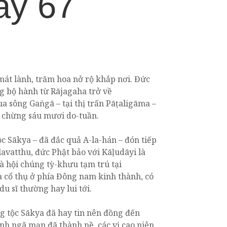
ày 67
mát lành, trăm hoa nở rộ khắp nơi. Đức
g bộ hành từ Rājagaha trở về
a sông Gaṅgā – tại thị trấn Pāṭaligāma –
a chừng sáu mươi do-tuần.
c Sākya – đã đắc quả A-la-hán – đón tiếp
vatthu, đức Phật bảo với Kāḷudāyi là
à hội chúng tỳ-khưu tạm trú tại
a cổ thụ ở phía Đông nam kinh thành, có
du sĩ thường hay lui tới.
g tộc Sākya đã hay tin nên đồng đến
nh ngã mạn đã thành nề, các vị cao niên