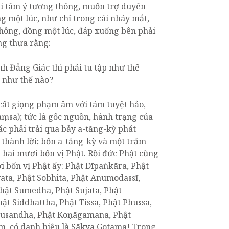
ai tâm ý tương thông, muốn trợ duyên
g một lúc, như chỉ trong cái nháy mắt,
hông, đồng một lúc, đáp xuống bên phải
ùng thưa rằng:
h Đẳng Giác thì phải tu tập như thế
t như thế nào?
 cất giọng phạm âm với tám tuyệt hảo,
ṃsa); tức là gốc nguồn, hành trạng của
c phải trải qua bảy a-tăng-kỳ phát
thành lời; bốn a-tăng-kỳ và một trăm
 hai mươi bốn vị Phật. Rồi đức Phật cũng
 bốn vị Phật ấy: Phật Dīpaṅkāra, Phật
ta, Phật Sobhita, Phật Anumodassī,
hật Sumedha, Phật Sujāta, Phật
ật Siddhattha, Phật Tissa, Phật Phussa,
akusandha, Phật Koṇāgamana, Phật
ăm, có danh hiệu là Sākya Gotama! Trong