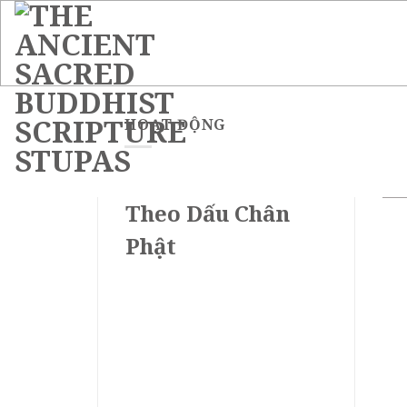
Skip
to
content
HOẠT ĐỘNG
Theo Dấu Chân
Phật