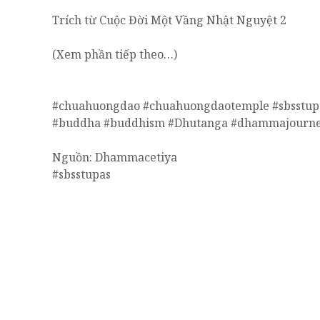
Trích từ Cuộc Đời Một Vầng Nhật Nguyệt 2
(Xem phần tiếp theo…)
#chuahuongdao #chuahuongdaotemple #sbsstup
#buddha #buddhism #Dhutanga #dhammajourn
Nguồn: Dhammacetiya
#sbsstupas