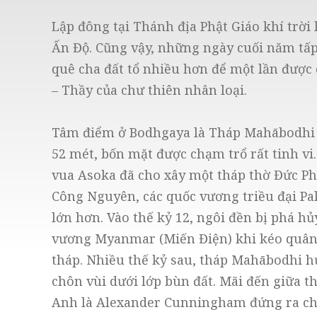
Lập đông tại Thánh địa Phật Giáo khí trời
Ấn Độ. Cũng vậy, những ngày cuối năm tấ
quê cha đất tổ nhiều hơn để một lần được 
– Thầy của chư thiên nhân loại.
Tâm điểm ở Bodhgaya là Tháp Mahābodhi (h
52 mét, bốn mặt được chạm trổ rất tinh vi
vua Asoka đã cho xây một tháp thờ Đức Phậ
Công Nguyên, các quốc vương triều đại Pal
lớn hơn. Vào thế kỷ 12, ngôi đền bị phá hủ
vương Myanmar (Miến Điện) khi kéo quân 
tháp. Nhiều thế kỷ sau, tháp Mahābodhi hứ
chôn vùi dưới lớp bùn đất. Mãi đến giữa t
Anh là Alexander Cunningham đứng ra chỉ 