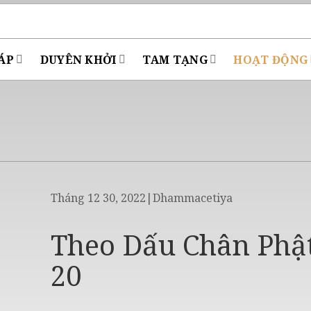
ÁP
DUYÊN KHỞI
TAM TẠNG
HOẠT ĐỘNG
Tháng 12 30, 2022
|
Dhammacetiya
Theo Dấu Chân Phật
20