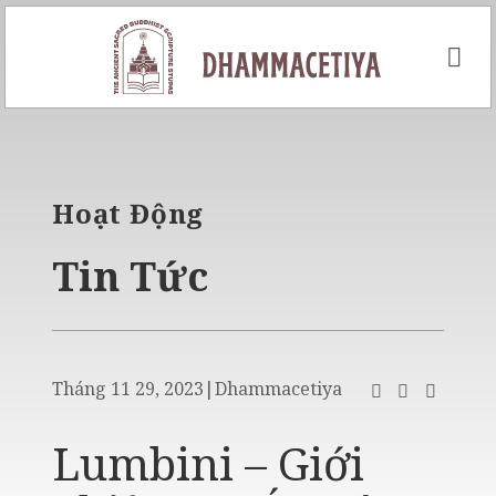
Skip
to
content
Hoạt Động
Tin Tức
Tháng 11 29, 2023
|
Dhammacetiya
Lumbini – Giới