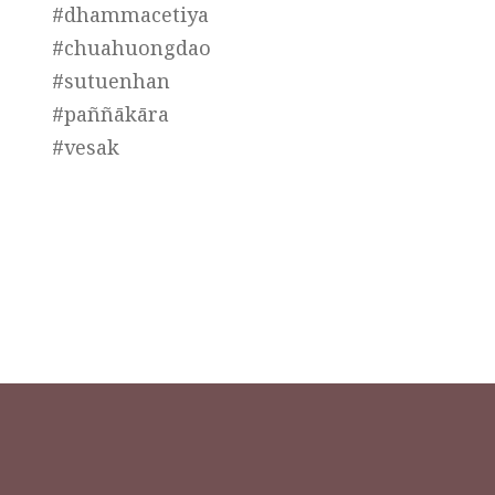
#dhammacetiya
#chuahuongdao
#sutuenhan
#paññākāra
#vesak