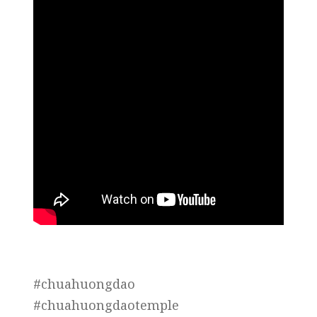
#chuahuongdao
#chuahuongdaotemple