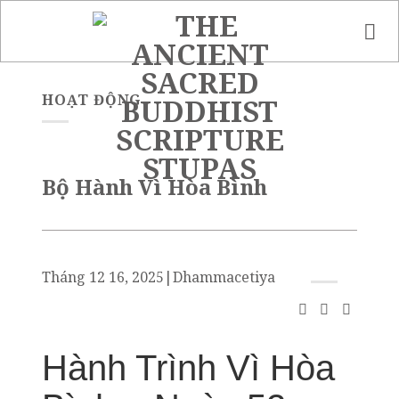
Skip
to
content
HOẠT ĐỘNG
Bộ Hành Vì Hòa Bình
Tháng 12 16, 2025
|
Dhammacetiya
Hành Trình Vì Hòa