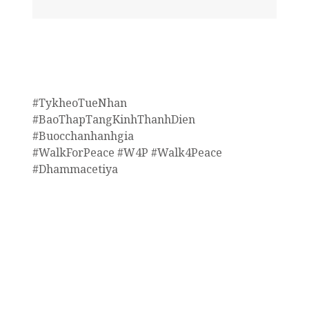
#TykheoTueNhan
#BaoThapTangKinhThanhDien
#Buocchanhanhgia
#WalkForPeace #W4P #Walk4Peace
#Dhammacetiya