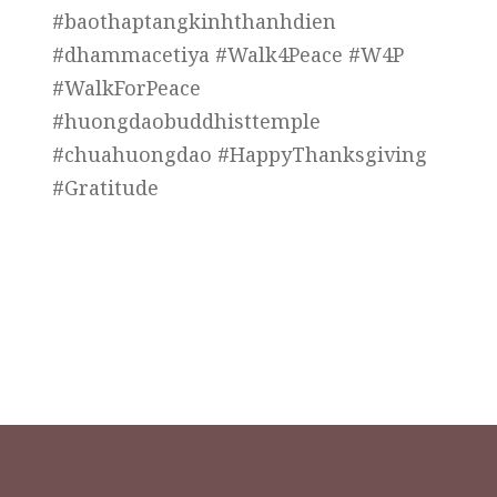
#baothaptangkinhthanhdien
#dhammacetiya #Walk4Peace #W4P
#WalkForPeace
#huongdaobuddhisttemple
#chuahuongdao #HappyThanksgiving
#Gratitude