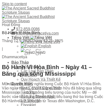
Skip to content
Hoạt Động
972-859-0086
Bộ Hành Vì Hòa Bình
info@dhammacetiya.com
Tiếng Việt
Tháng 12 5, 2025
Tháng 12 25, 2025
Tiếng Việt
English
|
မြန်မာ
Dhammacetiya
Bảo Tháp
Bộ Hành Vì Hòa Bình – Ngày 41 –
Giới Thiệu
Các Loại Bảo Tháp
Băng qua sông Mississippi
Địa Điểm
Quy Hoạch Và Thiết Kế
Duyên khởi
Một dấu mốc thật ý nghĩa trong Cuộc Bộ Hành Vì Hòa Bình.
Ban Cố Vấn Công Trình
Vào ngày thứ 41, chư Tăng và thiện hữu đã băng qua sông
Tâm Thư
Mississippi — dòng sông biểu tượng của nước Mỹ — để
Tâm Tư Duyên Khởi
bước vào tiểu bang Mississippi, tiểu bang thứ ba trong Cuộc
Lời Ủng Hộ
Bộ Hành dài 2,300 dặm từ Texas đến Washington, D.C.
Ebooklet