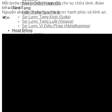
Mỗi bước chân là một lời nguyện cho sự chữa lành, đoàn
Bước Chân Hành Giả
kết và từ ái.
Tam Tạng
Nguyện cho tất cả chúng sanh được hạnh phúc và bình an.
Giới Thiệu Tam Tạng
Sơ Lược Tạng Kinh (Sutta)
🕊️🙏
Sơ Lược Tạng Luật (Vinaya)
Sơ Lược Vi Diệu Pháp (Abhidhamma)
Hoạt Động
Vesak 2026
Tin Tức
Bộ Hành Vì Hòa Bình
Sự Kiện Sắp Tới
Tiến Triển Công Trình
Thuyết Pháp & Bài Giảng
Trùng Tụng Tam Tạng Kinh Thánh Điển Pāḷi
2025
Theo Dấu Chân Phật
Hùn Phước
Đại Lễ Vesak Quốc Tế 2026 – Kêu Gọi Tình
Nguyện Viên
Ghi Danh Tham Gia
Ghi Danh Tham Gia Ban Tổ Chức Đại Lễ
Hùn Phước Cúng Dường
Liên lạc
Ban Điều Hành
Ghi danh nhận thông tin