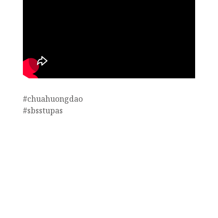
#chuahuongdao
#sbsstupas