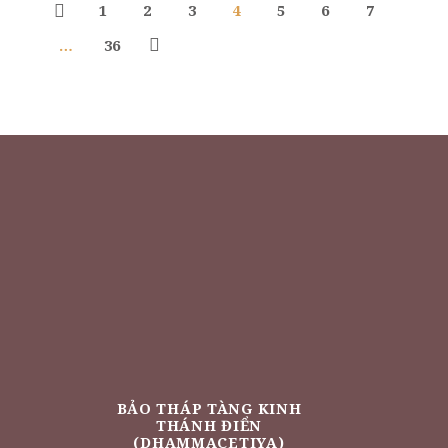
1
2
3
4
5
6
7
…
36
BẢO THÁP TÀNG KINH
THÁNH ĐIỂN
(DHAMMACETIYA)