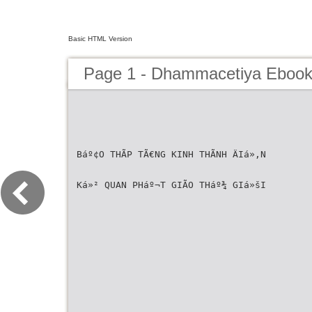
Basic HTML Version
Page 1 - Dhammacetiya Ebook
Báº¢O THÃP TÃ€NG KINH THÃNH ÄIá»‚N
Ká»² QUAN PHáº¬T GIÃO THáº¾ GIá»šI