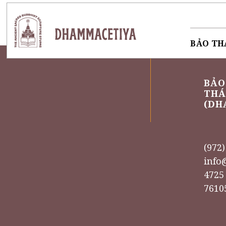
Skip
to
content
BẢO TH
BẢO
THÁ
(DH
(972
info
4725
7610