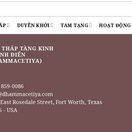
ÁP
DUYÊN KHỞI
TAM TẠNG
HOẠT ĐỘNG
 THÁP TÀNG KINH
NH ĐIỂN
AMMACETIYA)
) 859-0086
@dhammacetiya.com
 East Rosedale Street, Fort Worth, Texas
5 - USA